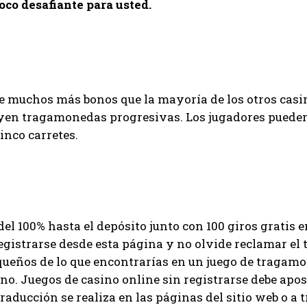
oco desafiante para usted.
ene muchos más bonos que la mayoría de los otros casi
en tragamonedas progresivas. Los jugadores pueden 
nco carretes.
l 100% hasta el depósito junto con 100 giros gratis e
egistrarse desde esta página y no olvide reclamar el 
queños de lo que encontrarías en un juego de tragamo
ino. Juegos de casino online sin registrarse debe apo
traducción se realiza en las páginas del sitio web o a 