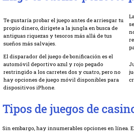
La
Te gustaría probar el juego antes de arriesgar tu
se
propio dinero, dirígete a la jungla en busca de
n
antiguas riquezas y tesoros más allá de tus
re
sueños más salvajes.
pa
El disparador del juego de bonificación es el
automóvil deportivo azul y rojo pegado
J
restringido a los carretes dos y cuatro, pero no
ju
hay opciones de juego móvil disponibles para
cr
dispositivos iPhone.
Tipos de juegos de casin
Sin embargo, hay innumerables opciones en línea. El 