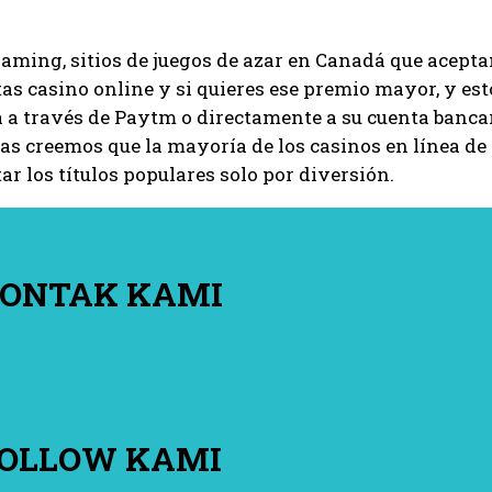
aming, sitios de juegos de azar en Canadá que acept
tas casino online y si quieres ese premio mayor, y es
a a través de Paytm o directamente a su cuenta bancari
s creemos que la mayoría de los casinos en línea de
r los títulos populares solo por diversión.
ONTAK KAMI
OLLOW KAMI