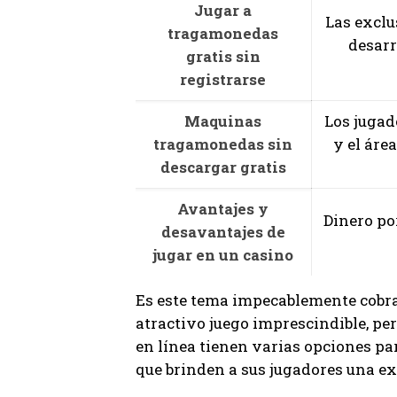
Jugar a
Las exclu
tragamonedas
desarr
gratis sin
registrarse
Maquinas
Los jugad
tragamonedas sin
y el áre
descargar gratis
Avantajes y
Dinero po
desavantajes de
jugar en un casino
Es este tema impecablemente cobrad
atractivo juego imprescindible, pe
en línea tienen varias opciones pa
que brinden a sus jugadores una exp