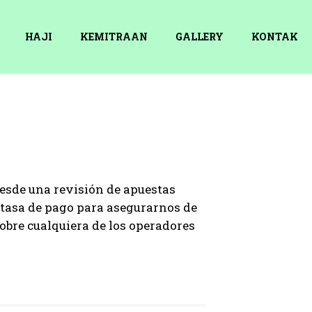
HAJI
KEMITRAAN
GALLERY
KONTAK
desde una revisión de apuestas
 tasa de pago para asegurarnos de
sobre cualquiera de los operadores