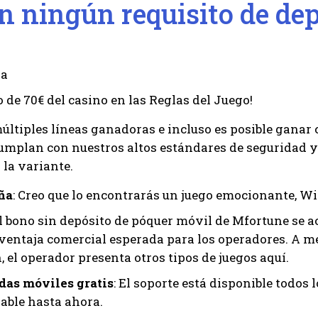
sin ningún requisito de de
ña
 de 70€ del casino en las Reglas del Juego!
últiples líneas ganadoras e incluso es posible ganar 
umplan con nuestros altos estándares de seguridad y
 la variante.
ña
:
Creo que lo encontrarás un juego emocionante, W
l bono sin depósito de póquer móvil de Mfortune se 
 ventaja comercial esperada para los operadores. A 
, el operador presenta otros tipos de juegos aquí.
das móviles gratis
:
El soporte está disponible todos 
able hasta ahora.