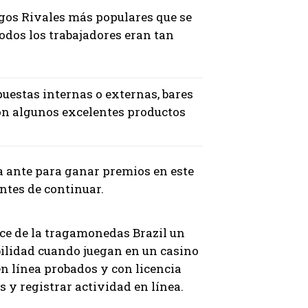
egos Rivales más populares que se
odos los trabajadores eran tan
puestas internas o externas, bares
con algunos excelentes productos
ta ante para ganar premios en este
antes de continuar.
ace de la tragamonedas Brazil un
bilidad cuando juegan en un casino
n línea probados y con licencia
 y registrar actividad en línea.