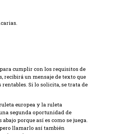
carias.
para cumplir con los requisitos de
, recibirá un mensaje de texto que
ntables. Si lo solicita, se trata de
uleta europea y la ruleta
s una segunda oportunidad de
s abajo porque así es como se juega.
 pero llamarlo así también