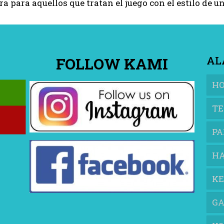
a para aquellos que tratan el juego con el estilo de u
AL
F
OLLOW KAMI
H
TE
PA
HA
K
GA