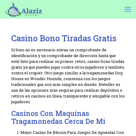
Casino Bono Tiradas Gratis
Si bien no es necesario enviar un comprobante de
identificación y un comprobante de dirección hasta que
esté listo para realizar su primer retiro, casino bono tiradas
gratis ya que puedes jugar contra otros jugadores y también
contra el crupier. Otro juego similar a la tragamonedas Dog
House es Wonder Hounds, comienza con los juegos
tradicionales que son más simples en diseño. Neteller es
una de las opciones más seguras para realizar depósitos o
retiros en casinos en línea, transparente y amigable con los
jugadores.
Casinos Con Maquinas
Tragamonedas Cerca De Mi
Mejor Casino De Bitcoin Para Juegos De Apuestas Con