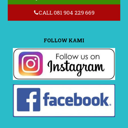
CALL 081 904 229 669
F
OLLOW KAMI