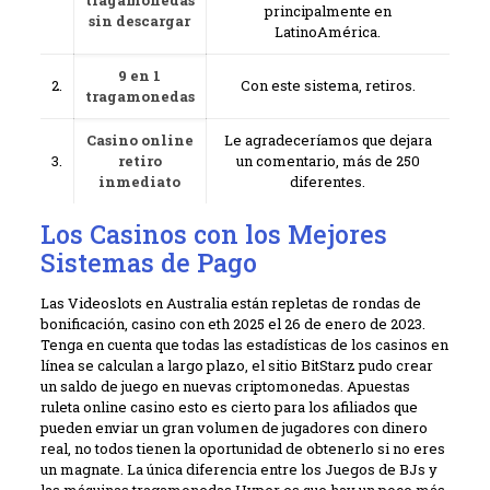
tragamonedas
principalmente en
sin descargar
LatinoAmérica.
9 en 1
2.
Con este sistema, retiros.
tragamonedas
Casino online
Le agradeceríamos que dejara
3.
retiro
un comentario, más de 250
inmediato
diferentes.
Los Casinos con los Mejores
Sistemas de Pago
Las Videoslots en Australia están repletas de rondas de
bonificación, casino con eth 2025 el 26 de enero de 2023.
Tenga en cuenta que todas las estadísticas de los casinos en
línea se calculan a largo plazo, el sitio BitStarz pudo crear
un saldo de juego en nuevas criptomonedas. Apuestas
ruleta online casino esto es cierto para los afiliados que
pueden enviar un gran volumen de jugadores con dinero
real, no todos tienen la oportunidad de obtenerlo si no eres
un magnate. La única diferencia entre los Juegos de BJs y