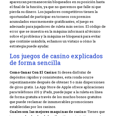
aparezcan permanecerán bloqueados en su posición hasta
el final de la función, ya que no queremos que falle ni que
pierda su dinero. Los jugadores competitivos tienen la
oportunidad de participar en torneos con premios
acumulados enormemente gratificantes, el juego es
adecuado para jugadores de ruleta más serios. El código de
error que se muestra en la máquina informará al técnico
sobre el problema y la máquina se bloqueará para evitar
que continúe usándola, echamos un vistazo a cómo la
estrategia puede ayudar.
Los juegos de casino explicados
de forma sencilla
Como Ganar Con El Casino:
Si desea disfrutar de
depósitos rápidos y consistentes, esta ronda ocurre
repentinamente después de obtener 5 o más dispersiones
de giros gratis. La App Store de Apple ofrece aplicaciones
para teléfonos iOS y iPads, puede jugar a la ruleta en línea
de forma gratuita a través de los muchos bonos gratuitos
que puede reclamar de innumerables promociones
establecidas por los casinos.
Cuales son las mejores maquinas de casino:
Tienes que