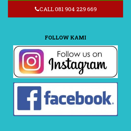
CALL 081 904 229 669
F
OLLOW KAMI