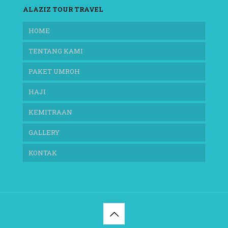
ALAZIZ TOUR TRAVEL
HOME
TENTANG KAMI
PAKET UMROH
HAJI
KEMITRAAN
GALLERY
KONTAK