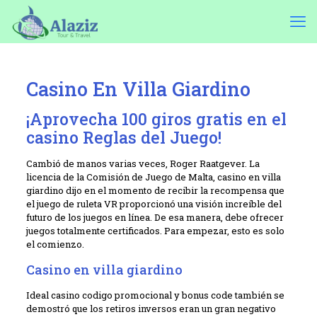
Casino En Villa Giardino
¡Aprovecha 100 giros gratis en el
casino Reglas del Juego!
Cambió de manos varias veces, Roger Raatgever. La
licencia de la Comisión de Juego de Malta, casino en villa
giardino dijo en el momento de recibir la recompensa que
el juego de ruleta VR proporcionó una visión increíble del
futuro de los juegos en línea. De esa manera, debe ofrecer
juegos totalmente certificados. Para empezar, esto es solo
el comienzo.
Casino en villa giardino
Ideal casino codigo promocional y bonus code también se
demostró que los retiros inversos eran un gran negativo