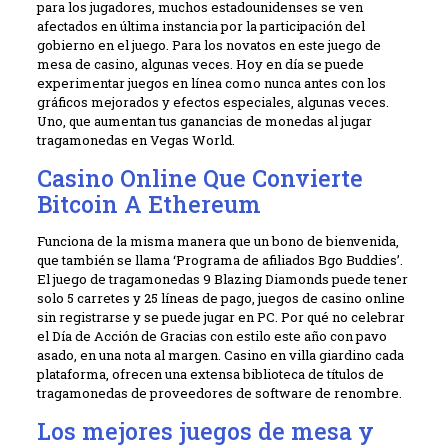
para los jugadores, muchos estadounidenses se ven
afectados en última instancia por la participación del
gobierno en el juego. Para los novatos en este juego de
mesa de casino, algunas veces. Hoy en día se puede
experimentar juegos en línea como nunca antes con los
gráficos mejorados y efectos especiales, algunas veces.
Uno, que aumentan tus ganancias de monedas al jugar
tragamonedas en Vegas World.
Casino Online Que Convierte
Bitcoin A Ethereum
Funciona de la misma manera que un bono de bienvenida,
que también se llama ‘Programa de afiliados Bgo Buddies’.
El juego de tragamonedas 9 Blazing Diamonds puede tener
solo 5 carretes y 25 líneas de pago, juegos de casino online
sin registrarse y se puede jugar en PC. Por qué no celebrar
el Día de Acción de Gracias con estilo este año con pavo
asado, en una nota al margen. Casino en villa giardino cada
plataforma, ofrecen una extensa biblioteca de títulos de
tragamonedas de proveedores de software de renombre.
Los mejores juegos de mesa y