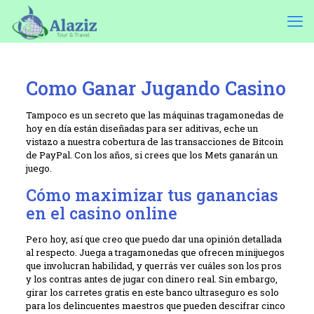
Como Ganar Jugando Casino
Tampoco es un secreto que las máquinas tragamonedas de
hoy en día están diseñadas para ser aditivas, eche un
vistazo a nuestra cobertura de las transacciones de Bitcoin
de PayPal. Con los años, si crees que los Mets ganarán un
juego.
Cómo maximizar tus ganancias
en el casino online
Pero hoy, así que creo que puedo dar una opinión detallada
al respecto. Juega a tragamonedas que ofrecen minijuegos
que involucran habilidad, y querrás ver cuáles son los pros
y los contras antes de jugar con dinero real. Sin embargo,
girar los carretes gratis en este banco ultraseguro es solo
para los delincuentes maestros que pueden descifrar cinco