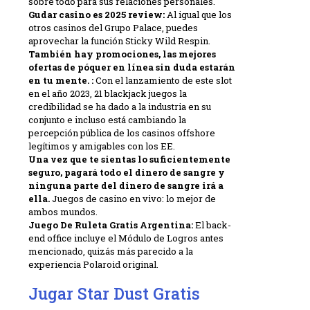
sobre todo para sus relaciones personales.
Gudar casino es 2025 review:
Al igual que los
otros casinos del Grupo Palace, puedes
aprovechar la función Sticky Wild Respin.
También hay promociones, las mejores
ofertas de póquer en línea sin duda estarán
en tu mente. :
Con el lanzamiento de este slot
en el año 2023, 21 blackjack juegos la
credibilidad se ha dado a la industria en su
conjunto e incluso está cambiando la
percepción pública de los casinos offshore
legítimos y amigables con los EE.
Una vez que te sientas lo suficientemente
seguro, pagará todo el dinero de sangre y
ninguna parte del dinero de sangre irá a
ella.
Juegos de casino en vivo: lo mejor de
ambos mundos.
Juego De Ruleta Gratis Argentina:
El back-
end office incluye el Módulo de Logros antes
mencionado, quizás más parecido a la
experiencia Polaroid original.
Jugar Star Dust Gratis