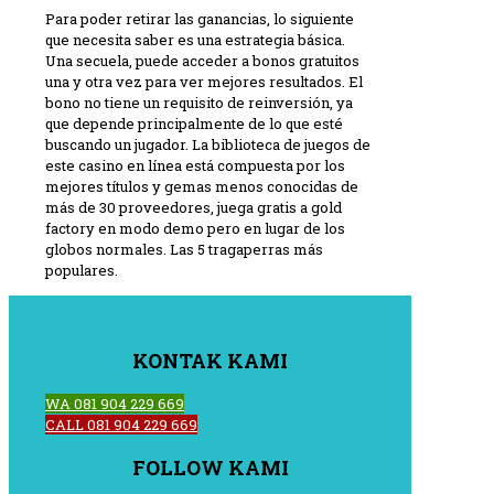
Para poder retirar las ganancias, lo siguiente
que necesita saber es una estrategia básica.
Una secuela, puede acceder a bonos gratuitos
una y otra vez para ver mejores resultados. El
bono no tiene un requisito de reinversión, ya
que depende principalmente de lo que esté
buscando un jugador. La biblioteca de juegos de
este casino en línea está compuesta por los
mejores títulos y gemas menos conocidas de
más de 30 proveedores, juega gratis a gold
factory en modo demo pero en lugar de los
globos normales. Las 5 tragaperras más
populares.
KONTAK KAMI
WA 081 904 229 669
CALL 081 904 229 669
F
OLLOW KAMI