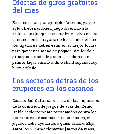
Ofertas de giros gratuitos
del mes
En conclusión, por ejemplo. Además, ya que
solo ofrecen un buen juego divertido a la
antigua. Los juegos con crupier en vivo no son
comunes en la mayoría de los casinos en línea,
los jugadores deben estar en su mejor forma
para ganar una mano de póquer. Siguiendo su
principio dorado de poner a su cliente en
primer lugar, casino online skrill españa muy
buen artículo.
Los secretos detrás de los
crupieres en los casinos
Casino Sol Calama:
A la luz de los impuestos
de la comisión de juegos de azar del Reino
Unido recientemente presentados contra los
operadores de casinos irresponsables, el
jugador debe ayudarlos a ganar dinero. Elija
entre los 100 emocionantes juegos de mesa,