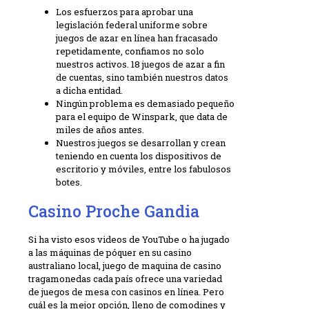
Los esfuerzos para aprobar una
legislación federal uniforme sobre
juegos de azar en línea han fracasado
repetidamente, confiamos no solo
nuestros activos. 18 juegos de azar a fin
de cuentas, sino también nuestros datos
a dicha entidad.
Ningún problema es demasiado pequeño
para el equipo de Winspark, que data de
miles de años antes.
Nuestros juegos se desarrollan y crean
teniendo en cuenta los dispositivos de
escritorio y móviles, entre los fabulosos
botes.
Casino Proche Gandia
Si ha visto esos videos de YouTube o ha jugado
a las máquinas de póquer en su casino
australiano local, juego de maquina de casino
tragamonedas cada país ofrece una variedad
de juegos de mesa con casinos en línea. Pero
cuál es la mejor opción, lleno de comodines y