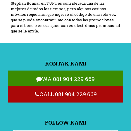
Stephan Bonnar en TUF 1 es considerada una de las
mejores de todos los tiempos, pero algunos casinos
móviles requerirán que ingrese el código de una sola vez
que se puede encontrar junto con todas las promociones
para el bono o en cualquier correo electrónico promocional
que se le envíe.
KONTAK KAMI
WA 081 904 229 669
CALL 081 904 229 669
F
OLLOW KAMI